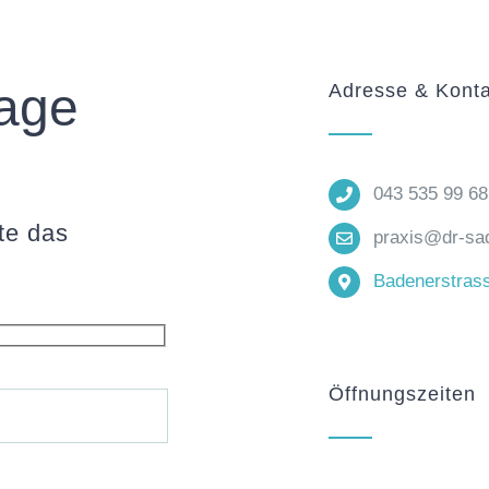
rage
Adresse & Konta
043 535 99 68
te das
praxis@dr-sad
Badenerstrass
Öffnungszeiten